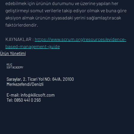
edebilmek için ürünün durumunu ve üzerine yapılan her 
geliştirmeyi somut verilerle takip ediyor olmak ve buna göre 
aksiyon almak ürünün piyasadaki yerini sağlamlaştıracak 
faktörlerdendir.
KAYNAKLAR : 
https://www.scrum.org/resources/evidence-
based-management-guide
Ürün Yönetimi
KILIÇ
SOFTACADEMY
Saraylar, 2. Ticari Yol NO: 64/A, 20100
Merkezefendi/Denizli
E-mail:
info@kilicsoft.com
Tel: 0850 441 0 293