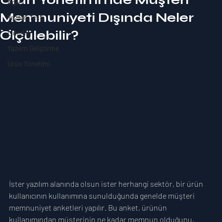
Agile
Memnuniyeti Dışında Neler
Yazılım Testi
Ölçülebilir?
Liderlik
Yazılım Geliştirme
Ürün Yönetimi
İster yazılım alanında olsun ister herhangi sektör, bir ürün 
kullanıcının kullanımına sunulduğunda genelde müşteri 
memnuniyet anketleri yapılır. Bu anket, ürünün 
kullanımından müşterinin ne kadar memnun olduğunu, 