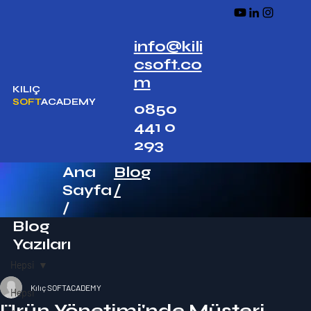
info@kili
csoft.co
m
KILIÇ
SOFT
ACADEMY
0850
441 0
293
Ana
Blog
Sayfa
/
/
Blog
Yazıları
Hepsi
Kılıç SOFTACADEMY
Hepsi
Ürün Yönetimi'nde Müşteri