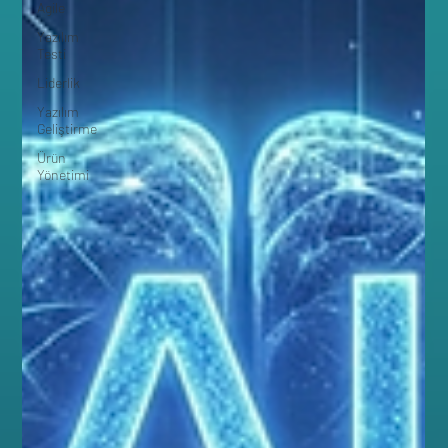
Agile
Yazılım
Testi
Liderlik
Yazılım
Geliştirme
Ürün
Yönetimi