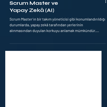
Scrum Master ve
Yapay Zekâ (AI)
Scrum Master’ın bir takım yöneticisi gibi konumlandırıldığı
durumlarda, yapay zekâ tarafından yerlerinin
alınmasından duyulan korkuyu anlamak mümkündür.
Çünkü yönetimsel ve tekrarlayan görevler, yapay zekânın
oldukça kolay bir şekilde yerine getirebildiği alanlardır.
Ancak daha bütünsel bir bakış açısıyla ; takıma odaklanan,
yüksek performanslı bir ekip geliştirmeye çalışan, takıma
koçluk yapan ve sorunları çözmek için kişisel ağlarını
kullanan bir Scrum Master profiline bak