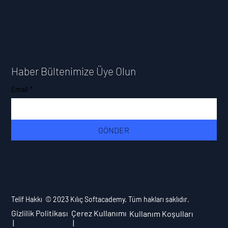
SOFTACADEMY
Saraylar, 2. Ticari Yol NO: 64/A, 20100
Merkezefendi/Denizli
E-mail:
info@kilicsoft.com
Tel: 0850 441 0 293
Haber Bültenimize Üye Olun
Email
*
GÖNDER