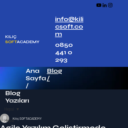
info@kili
csoft.co
m
KILIÇ
SOFT
ACADEMY
0850
441 0
293
Ana
Blog
Sayfa
/
/
Blog
Yazıları
Hepsi
Kılıç SOFTACADEMY
Hepsi
Agile Yazılım Geliştirmede