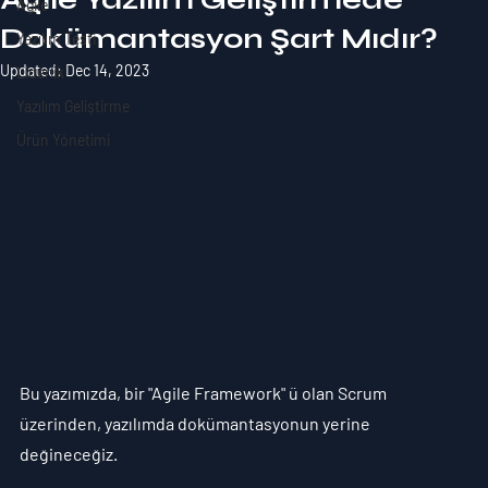
Agile
Dokümantasyon Şart Mıdır?
Yazılım Testi
Updated:
Dec 14, 2023
Liderlik
Yazılım Geliştirme
Ürün Yönetimi
Bu yazımızda, bir "Agile Framework" ü olan Scrum 
üzerinden, yazılımda dokümantasyonun yerine 
değineceğiz.