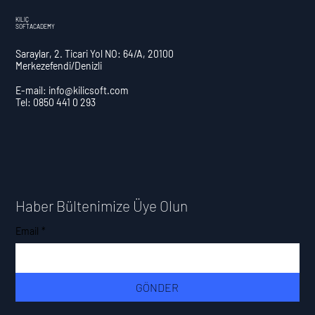
KILIÇ
SOFTACADEMY
Saraylar, 2. Ticari Yol NO: 64/A, 20100
Merkezefendi/Denizli
E-mail:
info@kilicsoft.com
Tel: 0850 441 0 293
PRODUCT OWNER YETENEK VE
BECERİLERİ
Haber Bültenimize Üye Olun
Email
*
GÖNDER