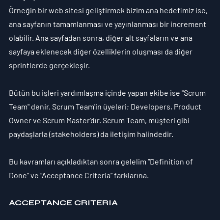
Örneğin bir web sitesi geliştirmek bizim ana hedefimiz ise, 
ana sayfanın tamamlanması ve yayınlanması bir increment 
olabilir. Ana sayfadan sonra, diğer alt sayfaların ve ana 
sayfaya eklenecek diğer özelliklerin oluşması da diğer 
sprintlerde gerçekleşir.
Bütün bu işleri yardımlaşma içinde yapan ekibe ise "
Scrum 
Team
" denir. Scrum Team'in üyeleri; 
Developers
, 
Product 
Owner
 ve 
Scrum Master
'dır. Scrum Team, müşteri gibi 
paydaşlarla (stakeholders) da iletişim halindedir.
Bu kavramları açıkladıktan sonra gelelim “Definition of 
Done” ve “Acceptance Criteria” farklarına.
ACCEPTANCE CRITERIA