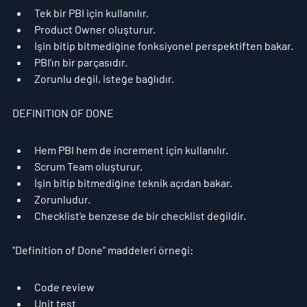
Tek bir PBI için kullanılır.
Product Owner oluşturur.
İşin bitip bitmediğine fonksiyonel perspektiften bakar.
PBI'ın bir parçasıdır.
Zorunlu değil, isteğe bağlıdır.
DEFINITION OF DONE
Hem PBI hem de increment için kullanılır.
Scrum Team oluşturur.
İşin bitip bitmediğine teknik açıdan bakar.
Zorunludur.
Checklist'e benzese de bir checklist değildir.
"Definition of Done" maddeleri örneği:
Code review
Unit test