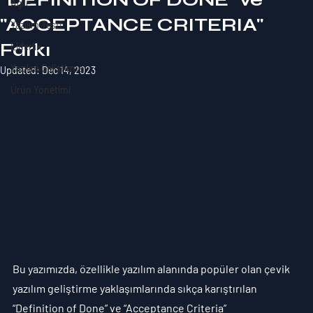
Agile
"ACCEPTANCE CRITERIA"​
Yazılım Testi
Farkı
Liderlik
Yazılım Geliştirme
Updated:
Dec 14, 2023
Ürün Yönetimi
Bu yazımızda, özellikle yazılım alanında popüler olan çevik 
yazılım geliştirme yaklaşımlarında sıkça karıştırılan 
“Definition of Done” ve “Acceptance Criteria” 