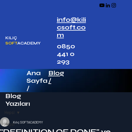
info@kili
csoft.co
m
KILIÇ
SOFT
ACADEMY
0850
441 0
293
Ana
Blog
Sayfa
/
/
Blog
Yazıları
Hepsi
Kılıç SOFTACADEMY
Hepsi
"DEFINITION OF DONE"​ ve